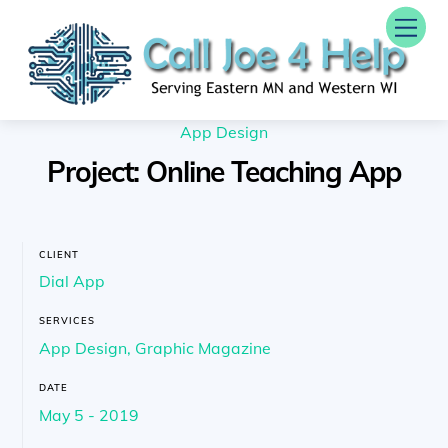
Skip
Me
to
content
App Design
Project: Online Teaching App
CLIENT
Dial App
SERVICES
App Design, Graphic Magazine
DATE
May 5 - 2019