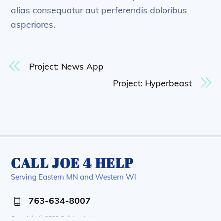
alias consequatur aut perferendis doloribus
asperiores.
Project: News App
Project: Hyperbeast
CALL JOE 4 HELP
Serving Eastern MN and Western WI
Back
763-634-8007
To
Top
Copyright ©
2026 Call Joe 4 Help.