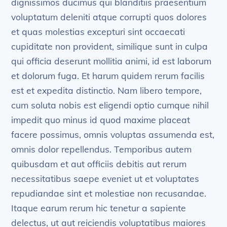
dignissimos ducimus qui blanditiis praesentium
voluptatum deleniti atque corrupti quos dolores
et quas molestias excepturi sint occaecati
cupiditate non provident, similique sunt in culpa
qui officia deserunt mollitia animi, id est laborum
et dolorum fuga. Et harum quidem rerum facilis
est et expedita distinctio. Nam libero tempore,
cum soluta nobis est eligendi optio cumque nihil
impedit quo minus id quod maxime placeat
facere possimus, omnis voluptas assumenda est,
omnis dolor repellendus. Temporibus autem
quibusdam et aut officiis debitis aut rerum
necessitatibus saepe eveniet ut et voluptates
repudiandae sint et molestiae non recusandae.
Itaque earum rerum hic tenetur a sapiente
delectus, ut aut reiciendis voluptatibus maiores